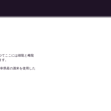
つてここには雄龍と雌龍
ます。
岐阜県産の酒米を使用した