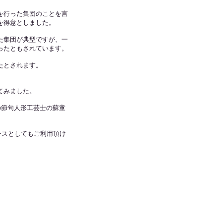
を行った集団のことを言
を得意としました。
た集団が典型ですが、一
ったともされています。
たとされます。
てみました。
の節句人形工芸士の蘇童
ースとしてもご利用頂け