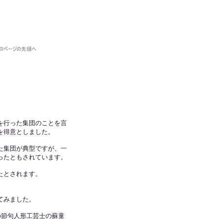
を行った集団のことを言
を得意としました。
た集団が典型ですが、一
ったともされています。
たとされます。
てみました。
の節句人形工芸士の蘇童