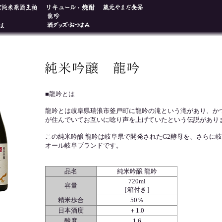
■龍吟とは
龍吟とは岐阜県瑞浪市釜戸町に龍吟の滝という滝があり、か
が住んでいてお互いに唸り声を上げていたという伝説があり
この純米吟醸 龍吟は岐阜県で開発されたG2酵母を、さらに
オール岐阜ブランドです。
品名
純米吟醸 龍吟
720ml
容量
［箱付き］
精米歩合
50％
日本酒度
＋1.0
酸度
1.6