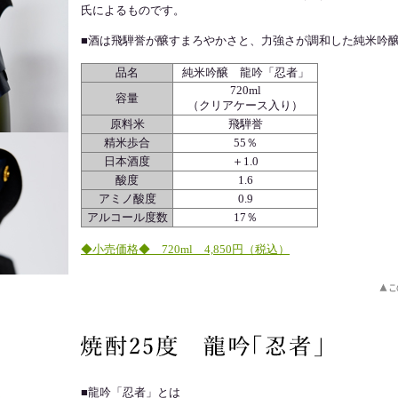
氏によるものです。
■酒は飛騨誉が醸すまろやかさと、力強さが調和した純米吟
品名
純米吟醸 龍吟「忍者」
720ml
容量
（クリアケース入り）
原料米
飛騨誉
精米歩合
55％
日本酒度
＋1.0
酸度
1.6
アミノ酸度
0.9
アルコール度数
17％
◆小売価格◆ 720ml 4,850円（税込）
■龍吟「忍者」とは