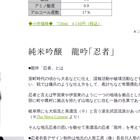
アミノ酸度
0.9
アルコール度数
17％
◆小売価格◆ 720ml 4,150円（税込）
■龍吟「忍者」とは
室町時代の頃から大名などに仕え、諜報活動や破壊活動など
い、戦では傭兵のような仕え方をして、夜討ちなど奇襲攪乱
忍者と言えば甲賀衆や伊賀衆のように一つの地域を拠点とし
部に町や農村に拠点を持たず山地などに住む一族の生業であ
岐阜県にも大垣流と美濃流（※）と言う派生武芸流派があっ
（※
The Ninja Content
より）
そんな地元忍者の思いを馳せて美濃流の忍者「龍吟」を考え
■忍者衣装デザイン制作は地元の人形工房（株）長谷川人形