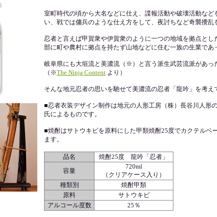
室町時代の頃から大名などに仕え、諜報活動や破壊活動など
い、戦では傭兵のような仕え方をして、夜討ちなど奇襲攪乱
忍者と言えば甲賀衆や伊賀衆のように一つの地域を拠点とし
部に町や農村に拠点を持たず山地などに住む一族の生業であ
岐阜県にも大垣流と美濃流（※）と言う派生武芸流派があっ
（※
The Ninja Content
より）
そんな地元忍者の思いを馳せて美濃流の忍者「龍吟」を考え
■忍者衣装デザイン制作は地元の人形工房（株）長谷川人形
氏によるものです。
■焼酎はサトウキビを原料にした甲類焼酎25度でカクテルベ
ます。
品名
焼酎25度 龍吟「忍者」
720ml
容量
（クリアケース入り）
種類別
焼酎甲類
原料
サトウキビ
アルコール度数
25％