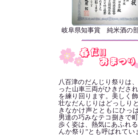
岐阜県知事賞 純米酒の
八百津のだんじり祭りは
った山車三両がひきださ
を練り回ります。美しく
壮なだんじりはどっしり
きなかけ声とともにひっ
男達の巧みなテコ捌きで
歩く姿は、熱気にあふれる
んか祭り”とも呼ばれてい