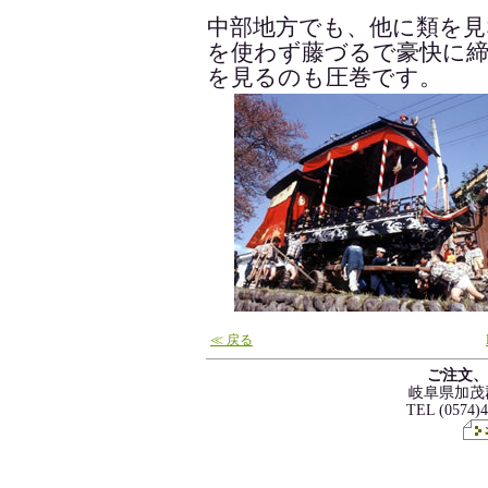
中部地方でも、他に類を
を使わず藤づるで豪快に
を見るのも圧巻です。
≪ 戻る
ご注文、
岐阜県加茂郡
TEL (0574)4