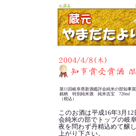
≪ 戻る
第11回岐阜県新酒鑑評会純米の部知事
銘柄 特別純米酒 純米吉宝 720ml 価
（税込）
このお酒は平成16年3月1
会純米の部でトップの岐
夜を問わず丹精込めて醸
上がり下さい。